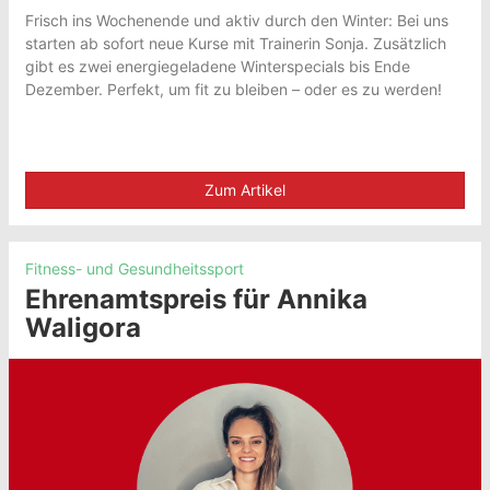
Frisch ins Wochenende und aktiv durch den Winter: Bei uns
starten ab sofort neue Kurse mit Trainerin Sonja. Zusätzlich
gibt es zwei energiegeladene Winterspecials bis Ende
Dezember. Perfekt, um fit zu bleiben – oder es zu werden!
Zum Artikel
Fitness- und Gesundheitssport
Ehrenamtspreis für Annika
Waligora