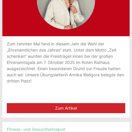
Zum zehnten Mal fand in diesem Jahr die Wahl der
„Ehrenamtlichen des Jahres“ statt. Unter dem Motto „Zeit
schenken“ wurden die Preisträger:innen bei der großen
Ehrenamtsgala am 7. Oktober 2025 im Roten Rathaus
ausgezeichnet. Einen besonderen Grund zur Freude hatten
auch wir: Unsere Übungsleiterin Annika Waligora belegte den
dritten Platz!
Zum Artikel
Fitness- und Gesundheitssport