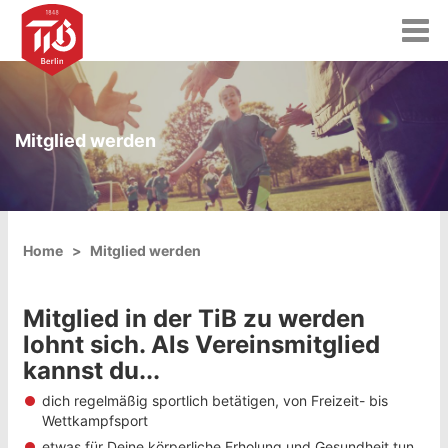
T
o
g
g
l
e
Mitglied werden
n
a
v
i
g
a
Home
Mitglied werden
t
i
o
Mitglied in der TiB zu werden
n
lohnt sich. Als Vereinsmitglied
kannst du...
dich regelmäßig sportlich betätigen, von Freizeit- bis
Wettkampfsport
etwas für Deine körperliche Erholung und Gesundheit tun