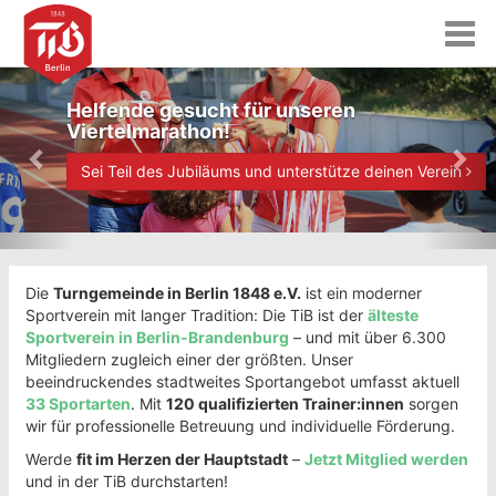
T
o
g
P
N
g
Helfende gesucht für unseren
r
e
l
Viertelmarathon!
e
x
e
n
v
t
Sei Teil des Jubiläums und unterstütze deinen Verein
a
i
v
i
o
g
u
a
Die
Turngemeinde in Berlin 1848 e.V.
ist ein moderner
s
t
Sportverein mit langer Tradition: Die TiB ist der
älteste
i
Sportverein in Berlin-Brandenburg
– und mit über 6.300
o
Mitgliedern zugleich einer der größten. Unser
n
beeindruckendes stadtweites Sportangebot umfasst aktuell
33 Sportarten
. Mit
120 qualifizierten Trainer:innen
sorgen
wir für professionelle Betreuung und individuelle Förderung.
Werde
fit im Herzen der Hauptstadt
–
Jetzt Mitglied werden
und in der TiB durchstarten!