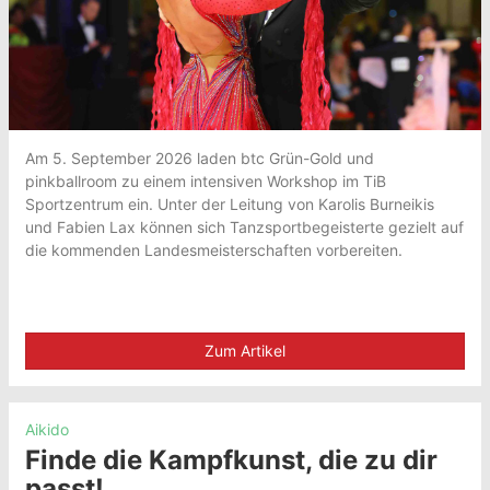
Am 5. September 2026 laden btc Grün-Gold und
pinkballroom zu einem intensiven Workshop im TiB
Sportzentrum ein. Unter der Leitung von Karolis Burneikis
und Fabien Lax können sich Tanzsportbegeisterte gezielt auf
die kommenden Landesmeisterschaften vorbereiten.
Zum Artikel
Aikido
Finde die Kampfkunst, die zu dir
passt!