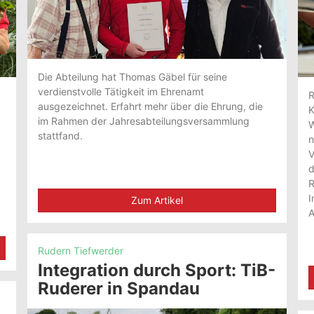
Die Abteilung hat Thomas Gäbel für seine
verdienstvolle Tätigkeit im Ehrenamt
R
ausgezeichnet. Erfahrt mehr über die Ehrung, die
K
im Rahmen der Jahresabteilungsversammlung
W
stattfand.
n
V
d
R
I
Zum Artikel
A
Rudern Tiefwerder
Integration durch Sport: TiB-
Ruderer in Spandau