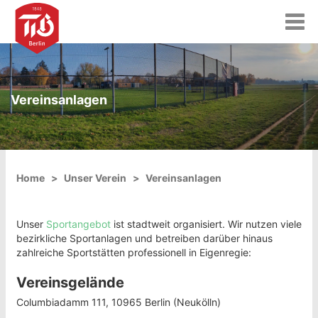
T
o
g
g
l
e
Vereinsanlagen
n
a
v
i
g
a
Home
Unser Verein
Vereinsanlagen
t
i
o
Unser
Sportangebot
ist stadtweit organisiert. Wir nutzen viele
n
bezirkliche Sportanlagen und betreiben darüber hinaus
zahlreiche Sportstätten professionell in Eigenregie:
Vereinsgelände
Columbiadamm 111, 10965 Berlin (Neukölln)