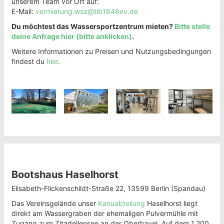
unserem Team vor Ort auf:
E-Mail:
vermietung.wsz@tib1848ev.de
Du möchtest das Wassersportzentrum mieten?
Bitte stelle
deine Anfrage hier (bitte anklicken)
.
Weitere Informationen zu Preisen und Nutzungsbedingungen
findest du
hier
.
Bootshaus Haselhorst
Elisabeth-Flickenschildt-Straße 22, 13599 Berlin (Spandau)
Das Vereinsgelände unser
Kanuabteilung
Haselhorst liegt
direkt am Wassergraben der ehemaligen Pulvermühle mit
Zugang zum Zitadellensee an der Oberhavel. Auf dem 1.200