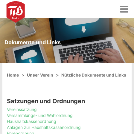
T
o
g
g
l
e
Dokumente und Links
n
a
v
i
g
a
Home
Unser Verein
Nützliche Dokumente und Links
t
i
o
n
Satzungen und Ordnungen
Vereinssatzung
Versammlungs- und Wahlordnung
Haushaltskassenordnung
Anlagen zur Haushaltskassenordnung
Ehrenordnung