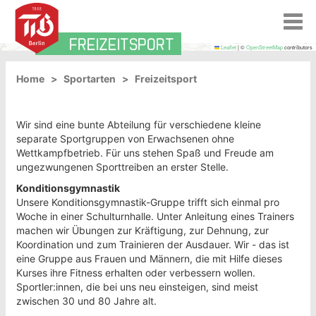
T
o
FREIZEITSPORT
g
MAP
Leaflet
|
©
OpenStreetMap
contributors
g
l
Home
Sportarten
Freizeitsport
e
n
a
Wir sind eine bunte Abteilung für verschiedene kleine
v
separate Sportgruppen von Erwachsenen ohne
i
Wettkampfbetrieb. Für uns stehen Spaß und Freude am
g
ungezwungenen Sporttreiben an erster Stelle.
a
Konditionsgymnastik
t
Unsere Konditionsgymnastik-Gruppe trifft sich einmal pro
i
Woche in einer Schulturnhalle. Unter Anleitung eines Trainers
o
machen wir Übungen zur Kräftigung, zur Dehnung, zur
n
Koordination und zum Trainieren der Ausdauer. Wir - das ist
eine Gruppe aus Frauen und Männern, die mit Hilfe dieses
Kurses ihre Fitness erhalten oder verbessern wollen.
Sportler:innen, die bei uns neu einsteigen, sind meist
zwischen 30 und 80 Jahre alt.