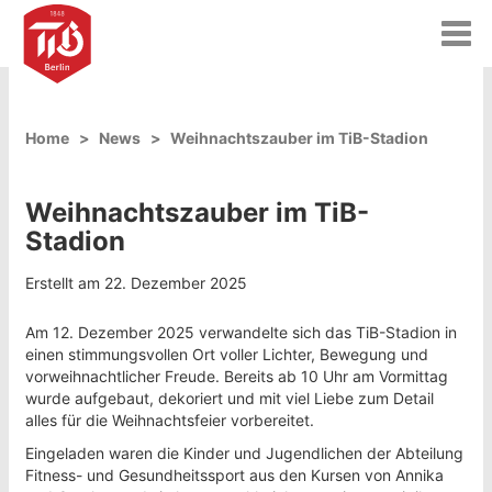
T
o
g
g
l
Home
News
Weihnachtszauber im TiB-Stadion
e
n
a
Weihnachtszauber im TiB-
v
i
Stadion
g
a
Erstellt am 22. Dezember 2025
t
i
Am 12. Dezember 2025 verwandelte sich das TiB-Stadion in
o
einen stimmungsvollen Ort voller Lichter, Bewegung und
n
vorweihnachtlicher Freude. Bereits ab 10 Uhr am Vormittag
wurde aufgebaut, dekoriert und mit viel Liebe zum Detail
alles für die Weihnachtsfeier vorbereitet.
Eingeladen waren die Kinder und Jugendlichen der Abteilung
Fitness- und Gesundheitssport aus den Kursen von Annika