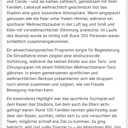
und Carola – und sie kamen zahlreich, gemeinsam mit ihren
Familien. Liebevoll weihnachtlich geschmückt bot das
Stadion eine ganz besondere Atmosphäre. Warm eingepackt
genossen alle die Feier unter freiem Himmel, während ein
spürbarer Weihnachtszauber in der Luft lag und Groß und
Klein mit vorweihnachtlicher Stimmung ansteckte. Im Laufe
des Abends wurde es richtig voll: Rund 350 Personen waren
schließlich zusammengekommen.
Ein abwechslungsreiches Programm sorgte für Begeisterung.
Die Einradfahrer:innen zeigten eine eindrucksvolle
Vorführung, während die kleinen Kinder aus den Tanz- und
Zirkusgruppen mit einem fröhlichen Weihnachtsmann-Tanz
glänzten. In einem gemeinsamen sportlichen und
weihnachtlichen Workout präsentierten sich alle Gruppen
noch einmal zusammen und zeigten, wie viel Freude
Bewegung machen kann.
Ein besonderes Highlight war das sportliche Suchspiel auf
dem Rasen des Stadions, bei dem auch die Eltern aktiv
gefragt waren. Rund 100 Familien rannten gleichzeitig quer
über den Rasen, suchten, riefen sich zu und versuchten als
Team, möglichst schnell ans Ziel zu kommen. Es ging
hektisch, wild und voller Energie zu – ein lebendiges Bild, das