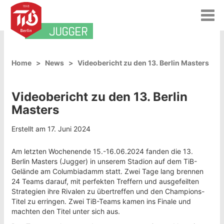
T
o
JUGGER
g
g
l
Home
News
Videobericht zu den 13. Berlin Masters
e
n
a
Videobericht zu den 13. Berlin
v
i
Masters
g
a
Erstellt am 17. Juni 2024
t
i
Am letzten Wochenende 15.-16.06.2024 fanden die 13.
o
Berlin Masters (Jugger) in unserem Stadion auf dem TiB-
n
Gelände am Columbiadamm statt. Zwei Tage lang brennen
24 Teams darauf, mit perfekten Treffern und ausgefeilten
Strategien ihre Rivalen zu übertreffen und den Champions-
Titel zu erringen. Zwei TiB-Teams kamen ins Finale und
machten den Titel unter sich aus.