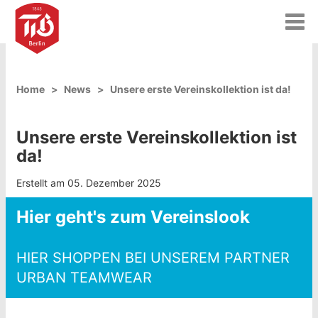
T
o
g
g
l
Home
News
Unsere erste Vereinskollektion ist da!
e
n
a
Unsere erste Vereinskollektion ist
v
i
da!
g
a
Erstellt am 05. Dezember 2025
t
i
Hier geht's zum Vereinslook
o
n
HIER SHOPPEN BEI UNSEREM PARTNER
URBAN TEAMWEAR