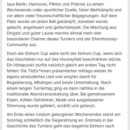
(aus Berlin, Hannover, Pillnitz und Prieros) zu einem
Wochenende voller sportlicher Duelle, fairer Wettkämpfe und
vor allem vieler freundschaftlicher Begegnungen. Auf dem
Platz wurde um jeden Ball gekämpft, daneben wurde
gelacht, angefeuert und gefachsimpelt. Die Mischung aus
Ehrgeiz und guter Laune machte einmal mehr den
besonderen Charme dieses Turniers und der Elternhockey-
Community aus.
Doch der Einhorn Cup wäre nicht der Einhorn Cup, wenn sich
das Geschehen nur auf das Hockeyfeld beschränken würde.
Ein Höhepunkt durfte natürlich gleich am ersten Tag nicht
fehlen: Die TibEx*innen präsentierten mittags wieder ihr
eigens einstudiertes Lied und sorgten damit für
Begeisterung, Mitsingen und beste Unterhaltung. Nach
einem langen Turniertag ging es dann nahtlos in die
traditionelle Abendveranstaltung über. Bei gemeinsamem
Essen, kühlen Getränken, Musik und ausgelassener
Stimmung wurde gefeiert, erzählt und getanzt.
Am Ende eines rundum gelungenen Wochenendes stand am
Sonntag schließlich die Siegerehrung an. Erstmals in der
Geschichte des Turniers geht das begehrte Einhorn nach