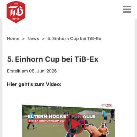
T
o
g
g
l
Home
News
5. Einhorn Cup bei TiB-Ex
e
n
a
5. Einhorn Cup bei TiB-Ex
v
i
g
Erstellt am 08. Juni 2026
a
t
Hier geht's zum Video:
i
o
n