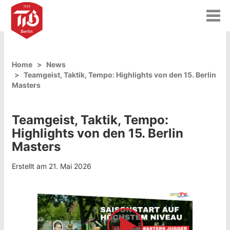
T
o
g
g
l
Home
News
e
Teamgeist, Taktik, Tempo: Highlights von den 15. Berlin
n
Masters
a
v
i
Teamgeist, Taktik, Tempo:
g
a
Highlights von den 15. Berlin
t
Masters
i
o
Erstellt am 21. Mai 2026
n