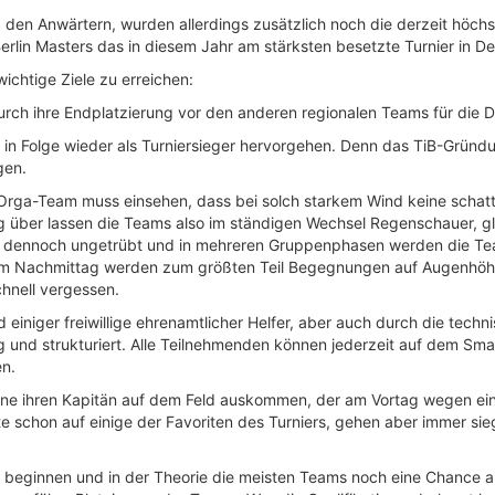
den Anwärtern, wurden allerdings zusätzlich noch die derzeit höch
erlin Masters das in diesem Jahr am stärksten besetzte Turnier in D
wichtige Ziele zu erreichen:
urch ihre Endplatzierung vor den anderen regionalen Teams für die D
n Folge wieder als Turniersieger hervorgehen. Denn das TiB-Gründun
gen.
Orga-Team muss einsehen, dass bei solch starkem Wind keine schat
g über lassen die Teams also im ständigen Wechsel Regenschauer, g
r dennoch ungetrübt und in mehreren Gruppenphasen werden die Tea
am Nachmittag werden zum größten Teil Begegnungen auf Augenhöhe
hnell vergessen.
 einiger freiwillige ehrenamtlicher Helfer, aber auch durch die tech
ig und strukturiert. Alle Teilnehmenden können jederzeit auf dem Sm
en.
ne ihren Kapitän auf dem Feld auskommen, der am Vortag wegen ein
te schon auf einige der Favoriten des Turniers, gehen aber immer sie
beginnen und in der Theorie die meisten Teams noch eine Chance auf