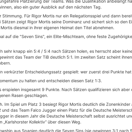
ie ungefähre Platzierung der Teams. Was die Qualifikation anbelangt 
winnen, also ein guter Ausblick auf den nächsten Tag.
 Stimmung. Für Rigor Mortis nur ein Relegationsspiel und dann bereit
i Sätzen zeigt Rigor Mortis seine Dominanz und sichert sich so den E
r Mortis diesmal in ihrer eigenen Heimat den Titel abnehmen.
tmal auf die "Seven Sins", ein Elite-Mischteam, ohne feste Zugehörigke
 sehr knapp ein 5:4 / 5:4 nach Sätzen holen, es herrscht aber kein
ewinnt das Team der TiB deutlich 5:1. Im zweiten Satz scheint ihne
obern.
in verkürzter Entscheidungssatz gespielt: wer zuerst drei Punkte hat
 Momentum zu halten und entscheiden diesen Satz 1:3.
erspielen insgesamt 9 Punkte. Nach Sätzen qualifizieren sich aber di
igenen Rasen geschlagen.
ch. Im Spiel um Platz 3 besiegt Rigor Mortis deutlich die Zonenkinder
2 und das Team Falco Jugger einen Platz für die Deutsche Meistersc
gger in diesem Jahr die Deutsche Meisterschaft selbst ausrichtet und 
m „Karlshorster Kollektiv“ über diesen Weg.
lowship aus Spanien deutlich die Seven Sins (sie gewinnen 3:1 nach S