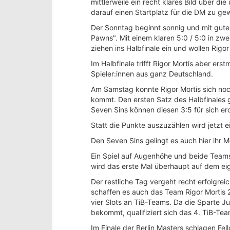
mittlerweile ein recht klares Bild über d
darauf einen Startplatz für die DM zu ge
Der Sonntag beginnt sonnig und mit guter
Pawns". Mit einem klaren 5:0 / 5:0 in zwe
ziehen ins Halbfinale ein und wollen Rigo
Im Halbfinale trifft Rigor Mortis aber ers
Spieler:innen aus ganz Deutschland.
Am Samstag konnte Rigor Mortis sich noch
kommt. Den ersten Satz des Halbfinales g
Seven Sins können diesen 3:5 für sich er
Statt die Punkte auszuzählen wird jetzt e
Den Seven Sins gelingt es auch hier ihr
Ein Spiel auf Augenhöhe und beide Teams 
wird das erste Mal überhaupt auf dem e
Der restliche Tag vergeht recht erfolgrei
schaffen es auch das Team Rigor Mortis 
vier Slots an TiB-Teams. Da die Sparte Ju
bekommt, qualifiziert sich das 4. TiB-Tea
Im Finale der Berlin Masters schlagen Fel