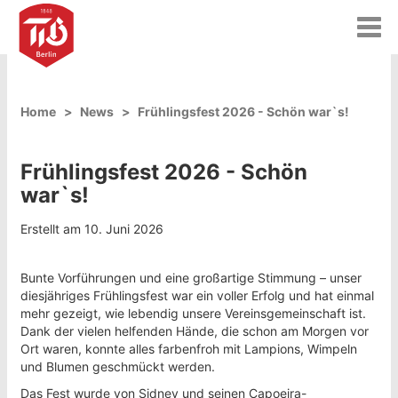
T
o
g
g
l
Home
News
Frühlingsfest 2026 - Schön war`s!
e
n
a
Frühlingsfest 2026 - Schön
v
i
war`s!
g
a
Erstellt am 10. Juni 2026
t
i
o
Bunte Vorführungen und eine großartige Stimmung – unser
n
diesjähriges Frühlingsfest war ein voller Erfolg und hat einmal
mehr gezeigt, wie lebendig unsere Vereinsgemeinschaft ist.
Dank der vielen helfenden Hände, die schon am Morgen vor
Ort waren, konnte alles farbenfroh mit Lampions, Wimpeln
und Blumen geschmückt werden.
Das Fest wurde von Sidney und seinen Capoeira-