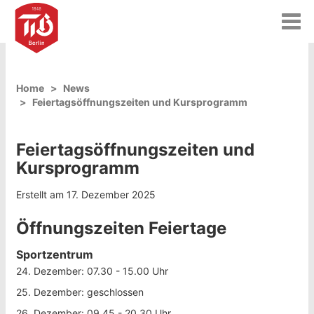
T
o
g
g
l
Home
News
e
Feiertagsöffnungszeiten und Kursprogramm
n
a
v
Feiertagsöffnungszeiten und
i
g
Kursprogramm
a
t
Erstellt am 17. Dezember 2025
i
o
Öffnungszeiten Feiertage
n
Sportzentrum
24. Dezember: 07.30 - 15.00 Uhr
25. Dezember: geschlossen
26. Dezember: 09.45 - 20.30 Uhr