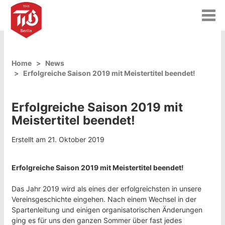
T
o
g
g
l
Home
News
e
Erfolgreiche Saison 2019 mit Meistertitel beendet!
n
a
v
Erfolgreiche Saison 2019 mit
i
g
Meistertitel beendet!
a
t
Erstellt am 21. Oktober 2019
i
o
n
Erfolgreiche Saison 2019 mit Meistertitel beendet!
Das Jahr 2019 wird als eines der erfolgreichsten in unsere
Vereinsgeschichte eingehen. Nach einem Wechsel in der
Spartenleitung und einigen organisatorischen Änderungen
ging es für uns den ganzen Sommer über fast jedes