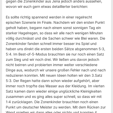
gegen die Zonenkinder aus Jena jedoch anders aussehen,
wovon wir euch gern etwas detaillierter berichten:
Es sollte richtig spannend werden in einer regelrecht
epischen Szenerie im Finale. Nachdem wir den ersten Punkt
geholt haben, begann nach einem sonst sonnigen Tag ein
starker Hagelregen, so dass wir alle nach wenigen Minuten
völlig durchnässt und die Sachen schwer wie Blei waren. Die
Zonenkinder fanden schnell immer besser ins Spiel und
haben uns direkt die ersten beiden Sätze abgenommen 5:3,
5:4. Im Best-of-5-Modus brauchten sie nur noch einen Satz
zum Sieg und wir noch drei. Wir ließen uns davon jedoch
nicht beirren und probierten immer weiter verschiedene
Dinge aus, wodurch wir unsere großen Fehler nach und nach
reduzieren konnten. Mit neuen Ideen holten wir den 3.Satz
5:3. Der Regen hatte dann schon wieder aufgehört, aber
immer noch tropfte das Wasser aus der Kleidung. Im vierten
Satz kamen dann wieder einige unglückliche Kleinigkeiten
zusammen und es ging alles super schnell, so dass wir mit
1:4 zurücklagen. Die Zonenkinder brauchten noch einen
Punkt um deutscher Meister zu werden. Mit dem Rücken zur
Wand spielten wir dann alles oder nichts und konnten 4