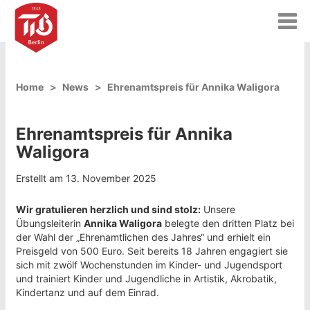
T
o
g
g
l
Home
News
Ehrenamtspreis für Annika Waligora
e
n
a
Ehrenamtspreis für Annika
v
i
Waligora
g
a
Erstellt am 13. November 2025
t
i
Wir gratulieren herzlich und sind stolz:
Unsere
o
Übungsleiterin
Annika Waligora
belegte den dritten Platz bei
n
der Wahl der „Ehrenamtlichen des Jahres“ und erhielt ein
Preisgeld von 500 Euro. Seit bereits 18 Jahren engagiert sie
sich mit zwölf Wochenstunden im Kinder- und Jugendsport
und trainiert Kinder und Jugendliche in Artistik, Akrobatik,
Kindertanz und auf dem Einrad.