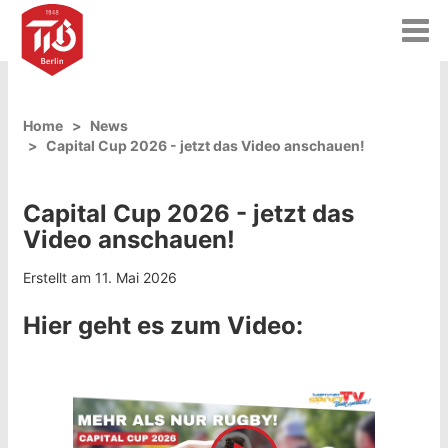
T
o
g
g
l
Home
News
e
Capital Cup 2026 - jetzt das Video anschauen!
n
a
v
Capital Cup 2026 - jetzt das
i
g
Video anschauen!
a
t
Erstellt am 11. Mai 2026
i
o
Hier geht es zum Video:
n