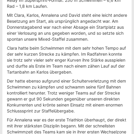
Relay im Supersprint-Format: 250 m Schwimmen – 6,6 km
Rad – 1,8 km Laufen.
Mit Clara, Karlos, Annalena und David steht eine leicht andere
Besetzung am Start, als ursprünglich angedacht war. Am
Donnerstagabend war nach einer Absage ein Startplatz aus
einer Verlosung an uns gegeben worden, und so setzte sich
spontan unsere Mixed-Staffel zusammen.
Clara hatte beim Schwimmen mit dem sehr hohen Tempo auf
der sehr kurzen Strecke zu kämpfen. Im Radfahren konnte
sie trotz sehr vieler sehr enger Kurven ihre Stärke ausspielen
und durfte als Erste im Team nach einem zähen Lauf auf der
Tartanbahn an Karlos übergeben.
Der hatte ebenso aufgrund einer Schulterverletzung mit dem
Schwimmen zu kämpfen und schwamm seine fünf Bahnen
kontrolliert herunter. Trotz weniger Teams auf der Strecke
gewann er gut 90 Sekunden gegenüber unseren direkten
Konkurrenten und krönte seinen Einsatz mit einem enormen
Schlusssprint zur Staffelübergabe.
Für Annalena war es der erste Triathlon überhaupt, der direkt
mit ihrer stärksten Disziplin begann. Mit der schnellsten
Schwimmzeit des Teams kam sie in ihrer ersten Wechselzone