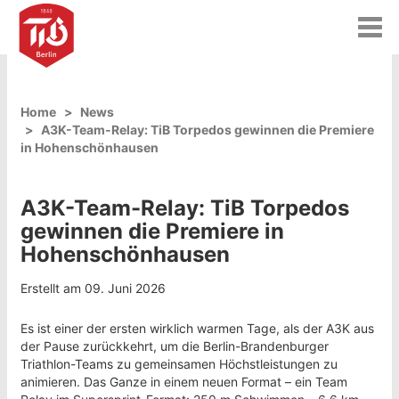
T
o
g
g
l
Home
News
e
A3K-Team-Relay: TiB Torpedos gewinnen die Premiere
n
in Hohenschönhausen
a
v
i
A3K-Team-Relay: TiB Torpedos
g
a
gewinnen die Premiere in
t
Hohenschönhausen
i
o
Erstellt am 09. Juni 2026
n
Es ist einer der ersten wirklich warmen Tage, als der A3K aus
der Pause zurückkehrt, um die Berlin-Brandenburger
Triathlon-Teams zu gemeinsamen Höchstleistungen zu
animieren. Das Ganze in einem neuen Format – ein Team