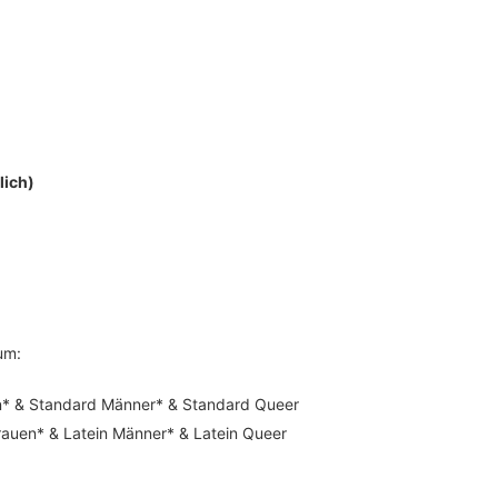
lich)
um:
uen* & Standard Männer* & Standard Queer
rauen* & Latein Männer* & Latein Queer