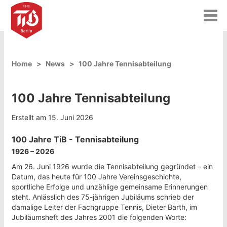
T
o
g
g
l
Home
News
100 Jahre Tennisabteilung
e
n
a
100 Jahre Tennisabteilung
v
i
g
Erstellt am 15. Juni 2026
a
t
100 Jahre TiB - Tennisabteilung
i
1926 – 2026
o
n
Am 26. Juni 1926 wurde die Tennisabteilung gegründet – ein
Datum, das heute für 100 Jahre Vereinsgeschichte,
sportliche Erfolge und unzählige gemeinsame Erinnerungen
steht. Anlässlich des 75-jährigen Jubiläums schrieb der
damalige Leiter der Fachgruppe Tennis, Dieter Barth, im
Jubiläumsheft des Jahres 2001 die folgenden Worte: