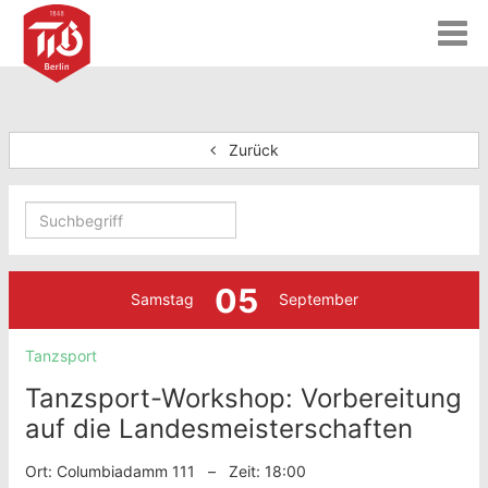
T
o
g
g
l
e
Zurück
n
a
v
i
g
a
05
t
Samstag
September
i
o
Tanzsport
n
Tanzsport-Workshop: Vorbereitung
auf die Landesmeisterschaften
Ort: Columbiadamm 111 – Zeit: 18:00