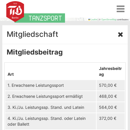
T
o
TANZSPORT
g
MAP
Leaflet
|
©
OpenStreetMap
contributors
g
l
Mitgliedschaft
e
n
a
Mitgliedsbeitrag
v
i
g
Jahresbeitr
a
Art
ag
t
i
1. Erwachsene Leistungssport
570,00 €
o
n
2. Erwachsene Leistungssport ermäßigt
468,00 €
3. Ki./Ju. Leistungssp. Stand. und Latein
564,00 €
4. Ki./Ju. Leistungssp. Stand. oder Latein
372,00 €
oder Ballett