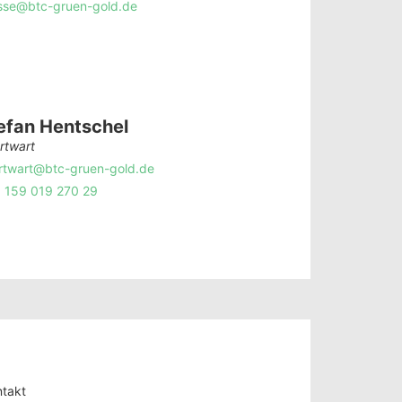
sse@btc-gruen-gold.de
efan Hentschel
rtwart
rtwart@btc-gruen-gold.de
 159 019 270 29
takt