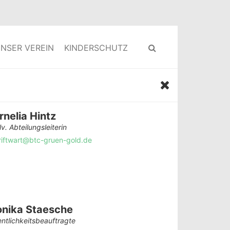
NSER VEREIN
KINDERSCHUTZ
rnelia Hintz
lv. Abteilungsleiterin
riftwart@btc-gruen-gold.de
nika Staesche
entlichkeitsbeauftragte