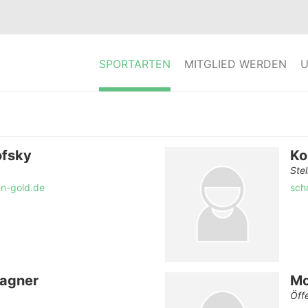
SPORTARTEN
MITGLIED WERDEN
U
ofsky
Ko
Stel
en-gold.de
sch
Wagner
Mo
Öff