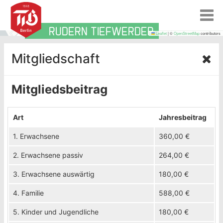
T
o
RUDERN TIEFWERDER
g
MAP
Leaflet
|
©
OpenStreetMap
contributors
g
l
Mitgliedschaft
e
n
a
Mitgliedsbeitrag
v
i
g
Art
Jahresbeitrag
a
t
1. Erwachsene
360,00 €
i
o
2. Erwachsene passiv
264,00 €
n
3. Erwachsene auswärtig
180,00 €
4. Familie
588,00 €
5. Kinder und Jugendliche
180,00 €