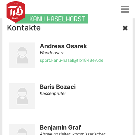
T
o
KANU HASELHORST
g
Kontakte
g
l
e
n
Andreas Osarek
a
Wanderwart
v
sport.kanu-hasel@tib1848ev.de
i
g
a
t
Baris Bozaci
i
o
Kassenprüfer
n
Benjamin Graf
Abteilungsleiter, kommissarischer