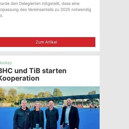
urde den Delegierten mitgeteilt, dass eine
npassung des Vereinsanteils zu 2025 notwendig
st.
Zum Artikel
ockey
BHC und TiB starten
Kooperation