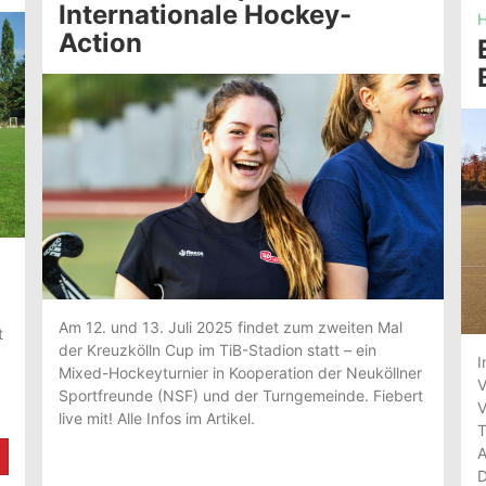
Internationale Hockey-
H
Action
Am 12. und 13. Juli 2025 findet zum zweiten Mal
t
der Kreuzkölln Cup im TiB-Stadion statt – ein
I
Mixed-Hockeyturnier in Kooperation der Neuköllner
V
Sportfreunde (NSF) und der Turngemeinde. Fiebert
V
live mit! Alle Infos im Artikel.
T
A
D