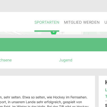
SPORTARTEN
MITGLIED WERDEN
U
chsene
Jugend
en, sehr selten. Etwa so selten, wie Hockey im Fernsehen.
rt, in unserem Lande sehr erfolgreich, gespielt von
m Feld, im Winter in der Halle. Bei der TiB gibt es Hockey