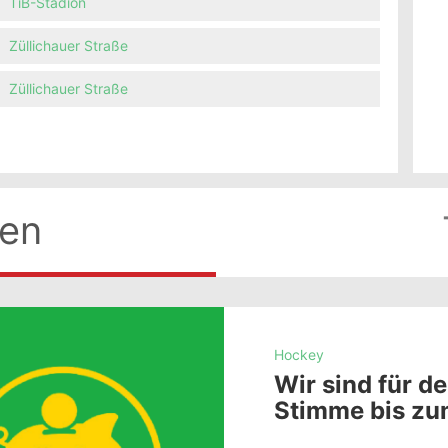
TiB-Stadion
Züllichauer Straße
Züllichauer Straße
ten
Hockey
Wir sind für d
Stimme bis zum