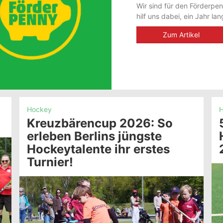
Wir sind für den Förderpe
hilf uns dabei, ein Jahr 
Zum Artikel
Hockey
H
Kreuzbärencup 2026: So
erleben Berlins jüngste
Hockeytalente ihr erstes
Turnier!