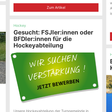
w
Zum Artikel
A
i
Hockey
Gesucht: FSJler:innen oder
BFDler:innen für die
Hockeyabteilung
H
Unsere Hockeyabteilung der Turngemeinde in