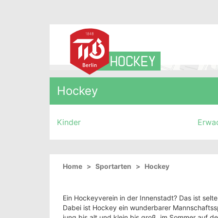
HOCKEY
MAP
Hockey
Kinder
Erwa
Home
Sportarten
Hockey
Ein Hockeyverein in der Innenstadt? Das ist selt
Dabei ist Hockey ein wunderbarer Mannschaftsspo
jung bis alt und klein bis groß, im Sommer auf de