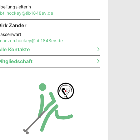
beilungsleiterin
btl.hockey@tib1848ev.de
Dirk Zander
assenwart
inanzen.hockey@tib1848ev.de
lle Kontakte
itgliedschaft