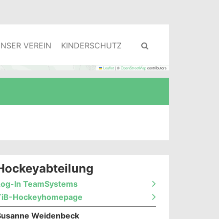
NSER VEREIN
KINDERSCHUTZ
Leaflet
|
©
OpenStreetMap
contributors
Hockeyabteilung
Log-In TeamSystems
TiB-Hockeyhomepage
Susanne Weidenbeck