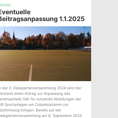
ockey
Eventuelle
Beitragsanpassung 1.1.2025
n der 2. Delegiertenversammlung 2024 wird der
orstand einen Antrag zur Anpassung des
ereinsanteils (VA) für nutzende Abteilungen der
iB Sportanlagen am Columbiadamm zur
bstimmung bringen. Bereits auf der
elegiertenversammlung am 8. September 2023