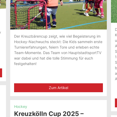
D
v
K
Der Kreuzbärencup zeigt, wie viel Begeisterung im
u
Hockey-Nachwuchs steckt: Die Kids sammeln erste
A
Turniererfahrungen, feiern Tore und erleben echte
S
Team-Momente. Das Team von HauptstadtsportTV
1
war dabei und hat die tolle Stimmung für euch
S
festgehalten!
b
a
A
Zum Artikel
Hockey
Kreuzkölln Cup 2025 –