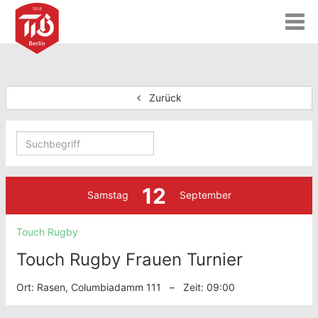
T
o
g
g
l
e
Zurück
n
a
v
i
g
a
12
t
Samstag
September
i
o
Touch Rugby
n
Touch Rugby Frauen Turnier
Ort: Rasen, Columbiadamm 111 – Zeit: 09:00