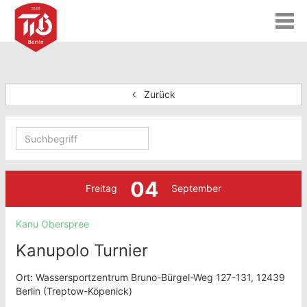
T
o
g
g
l
e
Zurück
n
a
v
i
g
a
04
t
Freitag
September
i
o
Kanu Oberspree
n
Kanupolo Turnier
Ort: Wassersportzentrum Bruno-Bürgel-Weg 127-131, 12439
Berlin (Treptow-Köpenick)