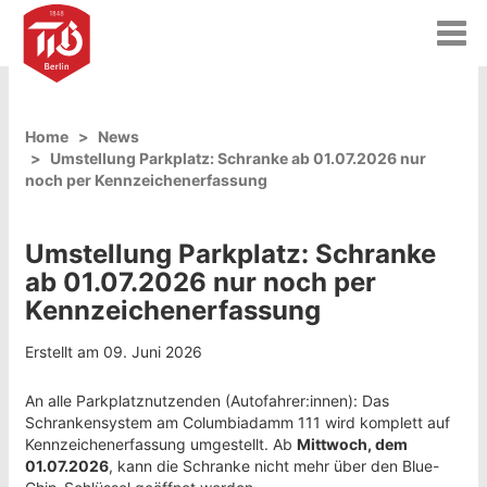
T
o
g
g
l
Home
News
e
Umstellung Parkplatz: Schranke ab 01.07.2026 nur
n
noch per Kennzeichenerfassung
a
v
i
Umstellung Parkplatz: Schranke
g
a
ab 01.07.2026 nur noch per
t
Kennzeichenerfassung
i
o
Erstellt am 09. Juni 2026
n
An alle Parkplatznutzenden (Autofahrer:innen): Das
Schrankensystem am Columbiadamm 111 wird komplett auf
Kennzeichenerfassung umgestellt. Ab
Mittwoch, dem
01.07.2026
, kann die Schranke nicht mehr über den Blue-